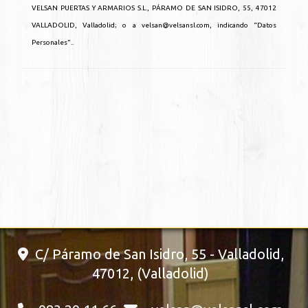
VELSAN PUERTAS Y ARMARIOS S.L.
,
PÁRAMO DE SAN ISIDRO, 55
,
47012
VALLADOLID
,
Valladolid
; o a
velsan@velsansl.com
, indicando “Datos
Personales”..
C/ Páramo de San Isidro, 55 -
Valladolid
,
47012
,
(Valladolid)