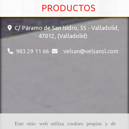
PRODUCTOS
C/ Páramo de San Isidro, 55 -
Valladolid
,
47012
,
(Valladolid)
983 29 11 66
velsan
velsansl.com
Este sitio web utiliza cookies propias y de