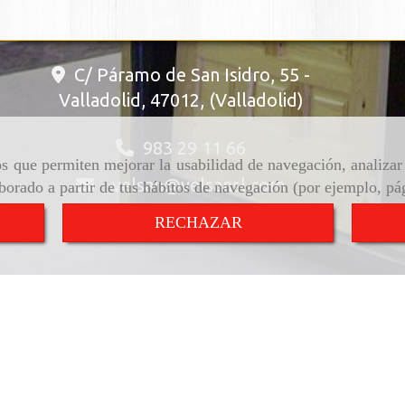
C/ Páramo de San Isidro, 55 -
Valladolid
,
47012
,
(Valladolid)
983 29 11 66
ros que permiten mejorar la usabilidad de navegación, analiza
velsan
velsansl.com
aborado a partir de tus hábitos de navegación (por ejemplo, pá
RECHAZAR